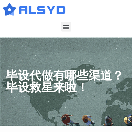
毕设代做有哪些渠道？
毕设救星来啦！