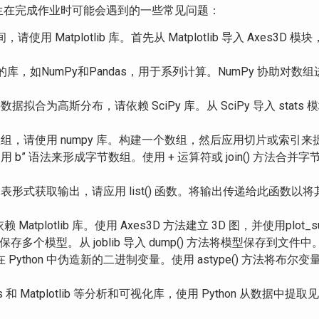
是学生在完成作业时可能会遇到的一些常见问题：
间，请使用 Matplotlib 库。首先从 Matplotlib 导入 Axes
置的库，如NumPy和Pandas，用于系列计算。NumPy 协助对数
数据拟合为高斯分布，请依赖 SciPy 库。从 SciPy 导入 s
数数组，请使用 numpy 库。构建一个数组，然后应用切片或索引
 b” 语法来形成字节数组。使用 + 运算符或 join() 方法合并字节
以列表形式获取输出，请应用 list() 函数。将输出传递给此函
赖 Matplotlib 库。使用 Axes3D 方法建立 3D 图，并使用plot_
n 中保存多个模型。从 joblib 导入 dump() 方法将模型保存到文
thon 中伪造新的二进制变量。使用 astype() 方法将布尔
s 和 Matplotlib 等分析和可视化库，使用 Python 从