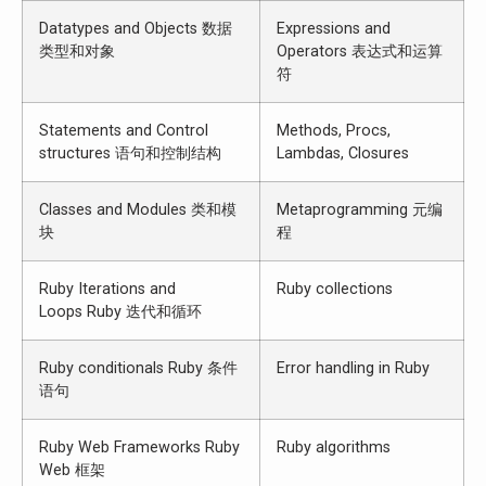
Datatypes and Objects 数据
Expressions and
类型和对象
Operators 表达式和运算
符
Statements and Control
Methods, Procs,
structures 语句和控制结构
Lambdas, Closures
Classes and Modules 类和模
Metaprogramming 元编
块
程
Ruby Iterations and
Ruby collections
Loops Ruby 迭代和循环
Ruby conditionals Ruby 条件
Error handling in Ruby
语句
Ruby Web Frameworks Ruby
Ruby algorithms
Web 框架