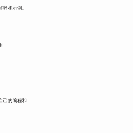
解释和示例。
用
自己的编程和