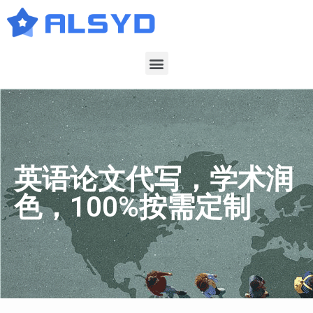
英语论文代写，学术润
色，100%按需定制