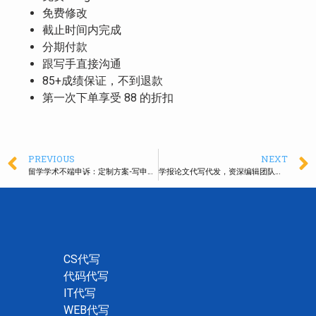
免费修改
截止时间内完成
分期付款
跟写手直接沟通
85+成绩保证，不到退款
第一次下单享受 88 的折扣
PREVIOUS
NEXT
留学学术不端申诉：定制方案-写申诉信-听辨会模拟-成功申诉
学报论文代写代发，资深编辑团队，丰富发表资源
CS代写
代码代写
IT代写
WEB代写