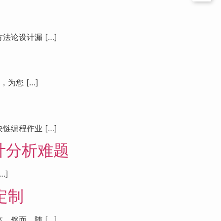
论设计漏 […]
为您 […]
编程作业 […]
计分析难题
…]
定制
然而，随 […]