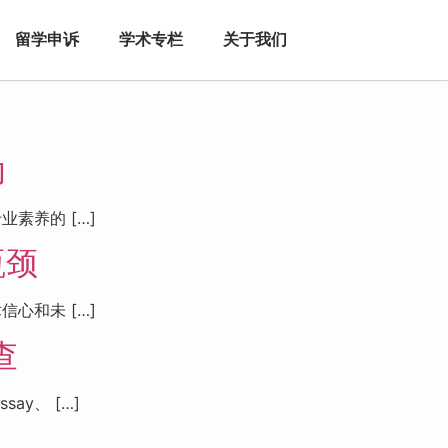
留学申诉
学术专栏
关于我们
功
素养的 […]
瓶颈
心和未 […]
查
y、 […]