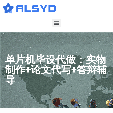
单片机毕设代做：实物
制作+论文代写+答辩辅
导