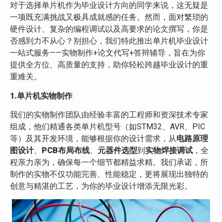
对于选择单片机作为毕业设计方向的同学来说，这无疑是
一项既充满挑战又极具成就感的任务。然而，面对繁琐的
硬件设计、复杂的编程调试以及高要求的论文撰写，你是
否感到力不从心？别担心，我们特此推出单片机毕业设计
一站式服务——实物制作+论文代写+答辩辅导，旨在为你
提供全方位、高质量的支持，助你轻松跨越毕业设计的重
重难关。
1.单片机实物制作
我们的实物制作团队由经验丰富的工程师和资深技术专家
组成，他们精通各类单片机型号（如STM32、AVR、PIC
等）及其开发环境，能够根据你的设计需求，从
电路原理
图设计
、
PCB布局布线
、
元器件选型
到
实物焊接调试
，全
程亲力亲为，确保每一个细节都精益求精。我们承诺，所
制作的实物不仅功能完善、性能稳定，更将展现出独特的
创意与精湛的工艺，为你的毕业设计增添无限光彩。